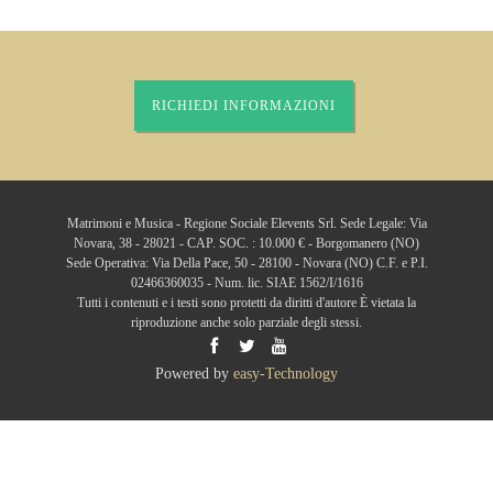
RICHIEDI INFORMAZIONI
Matrimoni e Musica - Regione Sociale Elevents Srl. Sede Legale: Via
Novara, 38 - 28021 - CAP. SOC. : 10.000 € - Borgomanero (NO)
Sede Operativa: Via Della Pace, 50 - 28100 - Novara (NO) C.F. e P.I.
02466360035 - Num. lic. SIAE 1562/I/1616
Tutti i contenuti e i testi sono protetti da diritti d'autore È vietata la
riproduzione anche solo parziale degli stessi.
Powered by
easy-Technology