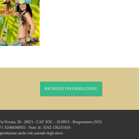
RICHIEDI INFORMAZIONI
: Via Novara, 38 - 28021 - CAP. SOC. : 10.000 € - Borgomanero (NO)
 P.I. 02466360035 - Num. lic. SIAE 1562/I/1616
a riproduzione anche solo parziale degli stessi.