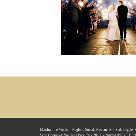
Matrimoni e Musica - Regione Sociale Elevents Srl. Sede Legale
Sede Operativa: Via Della Pace, 50 - 28100 - Novara (NO) C.F. e