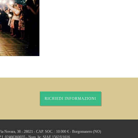
RICHIEDI INFORMAZIONI
: Via Novara, 38 - 28021 - CAP. SOC. : 10.000 € - Borgomanero (NO)
 P.I. 02466360035 - Num. lic. SIAE 1562/I/1616