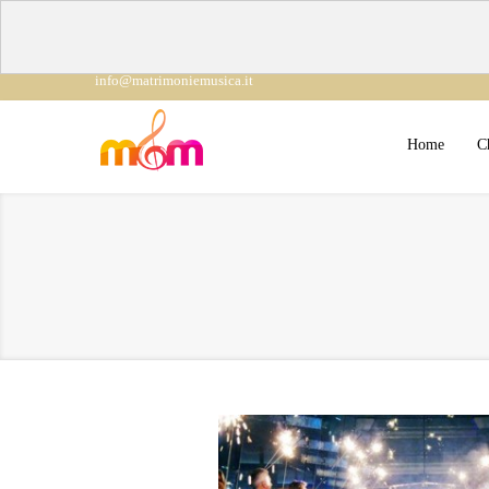
info@matrimoniemusica.it
Home
C