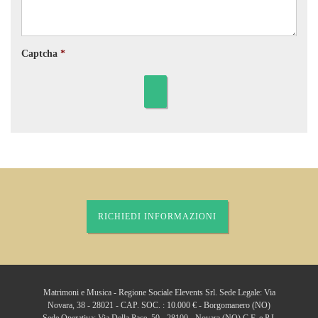
Oggi
Cancella
Chiudi
Captcha
RICHIEDI INFORMAZIONI
Matrimoni e Musica - Regione Sociale Elevents Srl. Sede Legale: Via
Novara, 38 - 28021 - CAP. SOC. : 10.000 € - Borgomanero (NO)